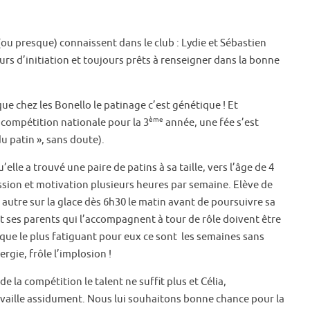
ou presque) connaissent dans le club : Lydie et Sébastien
ours d’initiation et toujours prêts à renseigner dans la bonne
 chez les Bonello le patinage c’est génétique ! Et
ème
 compétition nationale pour la 3
année, une fée s’est
du patin », sans doute).
lle a trouvé une paire de patins à sa taille, vers l’âge de 4
assion et motivation plusieurs heures par semaine. Elève de
 autre sur la glace dès 6h30 le matin avant de poursuivre sa
 et ses parents qui l’accompagnent à tour de rôle doivent être
e que le plus fatiguant pour eux ce sont les semaines sans
rgie, frôle l’implosion !
de la compétition le talent ne suffit plus et Célia,
availle assidument. Nous lui souhaitons bonne chance pour la