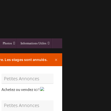
Photos
Informations Utiles
e. Les stages sont annulés.
✕
Petites Annonces
Achetez ou vendez ici !
Petites Annonces