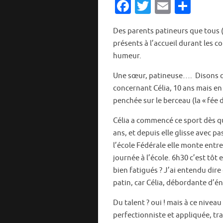
Fa
T
E
P
c
w
m
ar
Des parents patineurs que tous (
e
it
ai
ta
présents à l’accueil durant les c
b
te
l
g
humeur.
o
r
er
Une sœur, patineuse…. Disons que
o
concernant Célia, 10 ans mais en
k
penchée sur le berceau (la « fée 
Célia a commencé ce sport dès qu’e
ans, et depuis elle glisse avec p
l’école Fédérale elle monte entre
journée à l’école. 6h30 c’est tôt
bien fatigués ? J’ai entendu dir
patin, car Célia, débordante d’éne
Du talent ? oui ! mais à ce niveau 
perfectionniste et appliquée, tr