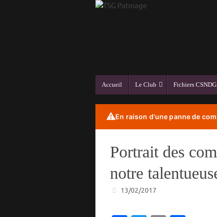
Passer
au
contenu
Passer
Accueil
Le Club
Fichiers CSNDG
au
contenu
⚠️
En raison d'une panne de comp
Portrait des com
notre talentueu
13/02/2017