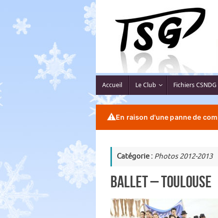
Passer
au
contenu
Passer
Accueil
Le Club
Fichiers CSNDG
au
contenu
⚠️
En raison d'une panne de comp
Catégorie :
Photos 2012-2013
Ballet – Toulouse