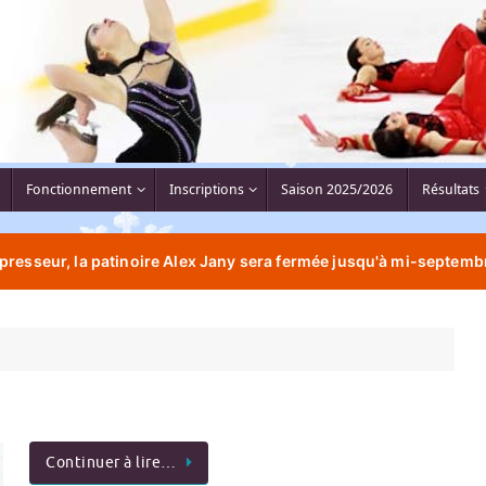
Fonctionnement
Inscriptions
Saison 2025/2026
Résultats
resseur, la patinoire Alex Jany sera fermée jusqu'à mi-septembr
Continuer à lire…