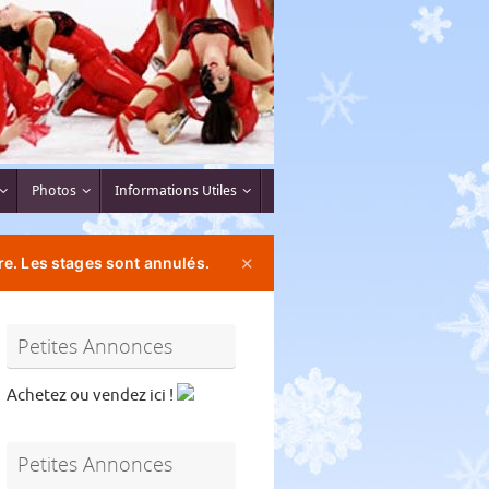
Photos
Informations Utiles
e. Les stages sont annulés.
✕
Petites Annonces
Achetez ou vendez ici !
Petites Annonces