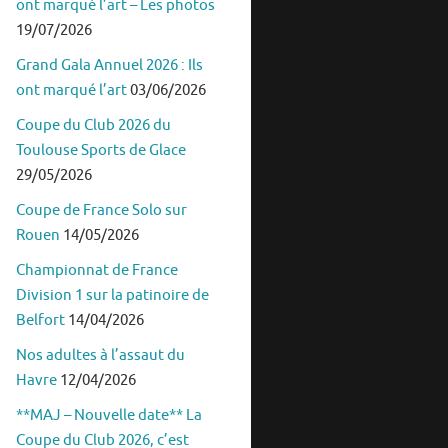
ont marqué l’art – Les photos
19/07/2026
Grand Gala Annuel 2026 : Ils
ont marqué l’art
03/06/2026
Coupe du Club 2026 du
Toulouse Sports de Glace
29/05/2026
Coupe de France Solo sur
Rouen
14/05/2026
Championnat de France
Division 1 sur la patinoire de
Belfort
14/04/2026
Nos adultes à l’assaut du
Havre
12/04/2026
**MAJ – Nouvelle date** La
Coupe du Club 2026, c’est