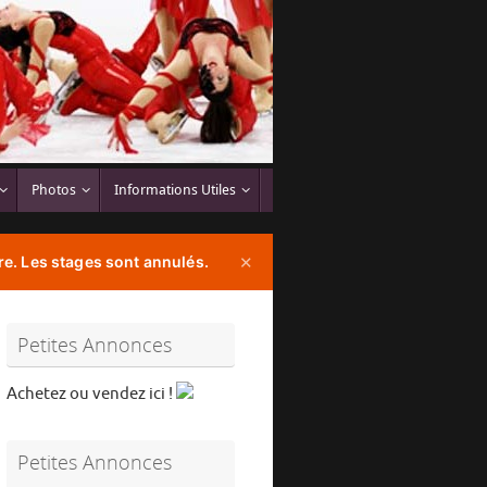
Photos
Informations Utiles
e. Les stages sont annulés.
✕
Petites Annonces
Achetez ou vendez ici !
Petites Annonces