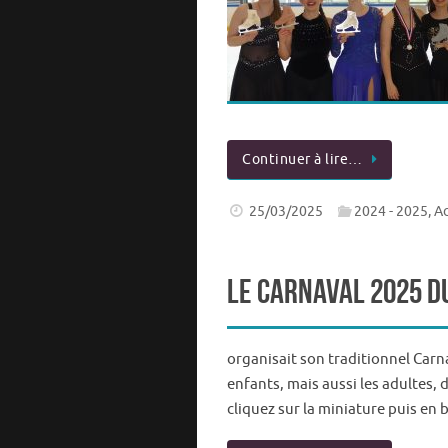
Continuer à lire…
25/03/2025
2024 - 2025
,
Ac
Le Carnaval 2025 d
organisait son traditionnel Carna
enfants, mais aussi les adultes,
cliquez sur la miniature puis en 