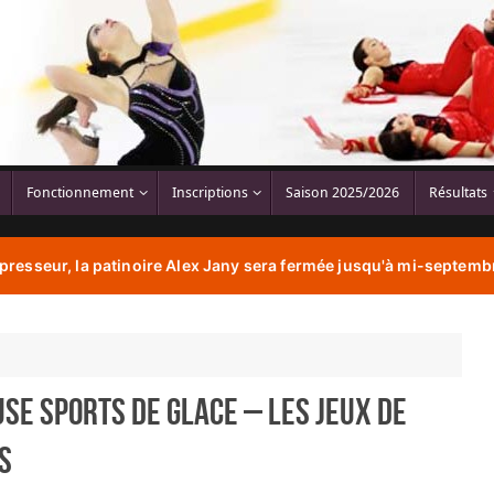
Fonctionnement
Inscriptions
Saison 2025/2026
Résultats
resseur, la patinoire Alex Jany sera fermée jusqu'à mi-septembr
se Sports de Glace – Les jeux de
s