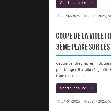
Continuer à lire…
20/02/2025
2024 - 2025
,
Ac
Coupe de la Violett
3ème place sur les
depuis vendredi après midi, qui 
plus bouger. Il a fallu réagir vit
train d’arroser la…
Continuer à lire…
31/01/2025
2024 - 2025
,
Ac