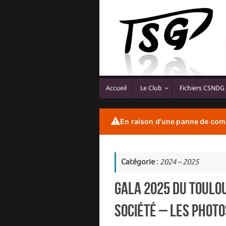
Passer
au
contenu
Passer
Accueil
Le Club
Fichiers CSNDG
au
contenu
⚠️
En raison d'une panne de comp
Catégorie :
2024 – 2025
Gala 2025 du Toulou
société – Les photo