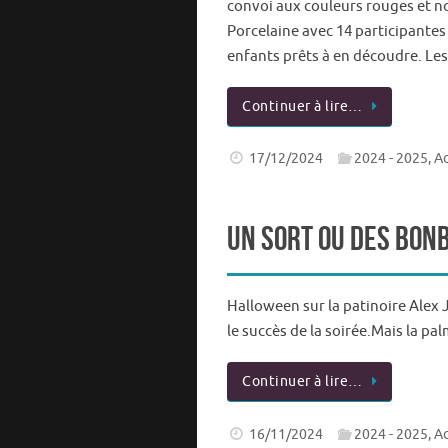
convoi aux couleurs rouges et no
Porcelaine avec 14 participante
enfants prêts à en découdre. Les
Continuer à lire…
17/12/2024
2024 - 2025
,
Ac
Un sort ou des bon
Halloween sur la patinoire Ale
le succès de la soirée.Mais la pa
Continuer à lire…
16/11/2024
2024 - 2025
,
Ac