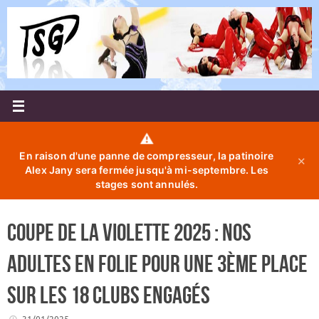
Passer
au
contenu
⚠️
En raison d'une panne de compresseur, la patinoire
✕
Alex Jany sera fermée jusqu'à mi-septembre. Les
stages sont annulés.
Coupe de la Violette 2025 : Nos
adultes en folie pour une 3ème place
sur les 18 clubs engagés