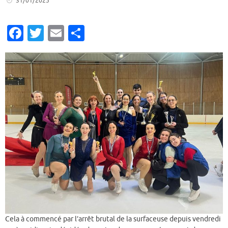
31/01/2025
Fa
T
E
P
c
w
m
ar
e
it
ai
ta
b
te
l
g
o
r
er
o
k
Cela à commencé par l’arrêt brutal de la surfaceuse depuis vendredi