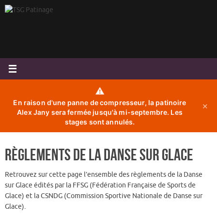
Passer
au
contenu
⚠️
En raison d'une panne de compresseur, la patinoire
✕
Alex Jany sera fermée jusqu'à mi-septembre. Les
stages sont annulés.
Règlements de la Danse sur Glace
Retrouvez sur cette page l’ensemble des règlements de la Danse
sur Glace édités par la FFSG (Fédération Française de Sports de
Glace) et la CSNDG (Commission Sportive Nationale de Danse sur
Glace).