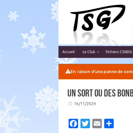
Passer
au
contenu
Passer
Accueil
Le Club
Fichiers CSNDG
au
contenu
⚠️
En raison d'une panne de comp
Un sort ou des bon
16/11/2024
Fa
T
E
P
c
w
m
ar