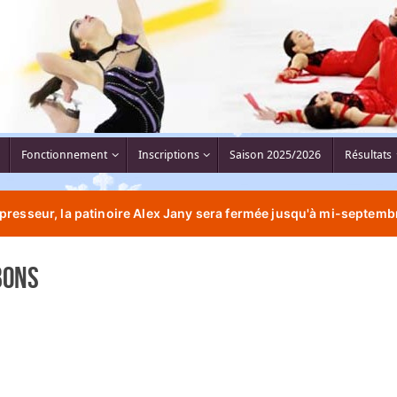
Fonctionnement
Inscriptions
Saison 2025/2026
Résultats
resseur, la patinoire Alex Jany sera fermée jusqu'à mi-septembr
bons