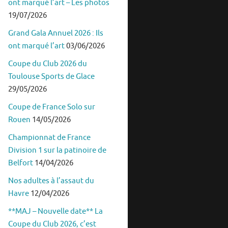
ont marqué l’art – Les photos
19/07/2026
Grand Gala Annuel 2026 : Ils
ont marqué l’art
03/06/2026
Coupe du Club 2026 du
Toulouse Sports de Glace
29/05/2026
Coupe de France Solo sur
Rouen
14/05/2026
Championnat de France
Division 1 sur la patinoire de
Belfort
14/04/2026
Nos adultes à l’assaut du
Havre
12/04/2026
**MAJ – Nouvelle date** La
Coupe du Club 2026, c’est