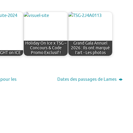
Holiday On Ice x TSG –
Grand Gala Annuel
Concours & Code
2026 : Ils ont marqué
GHT on ICE
Promo Exclusif !
l’art - Les photos
pour les
Dates des passages de Lames