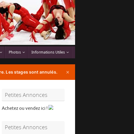
Photos
Informations Utiles
e. Les stages sont annulés.
✕
Petites Annonces
Achetez ou vendez ici !
Petites Annonces