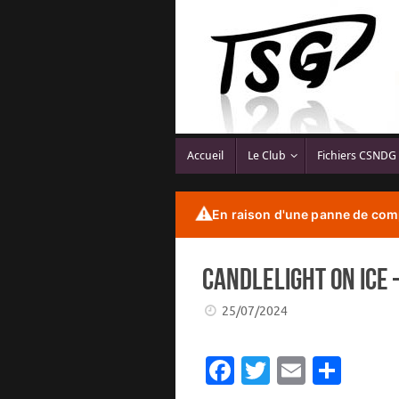
Passer
au
contenu
Passer
Accueil
Le Club
Fichiers CSNDG
au
contenu
⚠️
En raison d'une panne de comp
CANDLELIGHT on ICE 
25/07/2024
Fa
T
E
P
c
w
m
ar