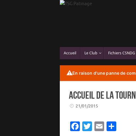
Passer
au
contenu
Passer
Accueil
Le Club
Fichiers CSNDG
au
contenu
⚠️
En raison d'une panne de comp
Accueil de la Tourn
21/01/2015
Fa
T
E
P
c
w
m
ar