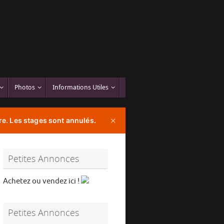
Photos
Informations Utiles
e. Les stages sont annulés.
✕
Petites Annonces
Achetez ou vendez ici !
Petites Annonces