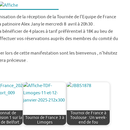
nisation de la réception de la Tournée de l’Equipe de France
a patinoire Alex Jany le mercredi 8 avril à 20h30 .
bénéficier de 4 places à tarif préférentiel à 18€ au lieu de
effectuer vos réservations auprès des membres du comité du
er lors de cette manifestation sont les bienvenus , n’hésitez
era précieuse .
onnat de
Tournoi de France à
sion 1 sur la
Tournoi de France 3 à
Toulouse : Un week-
 de Belfort
Limoges
end de fou