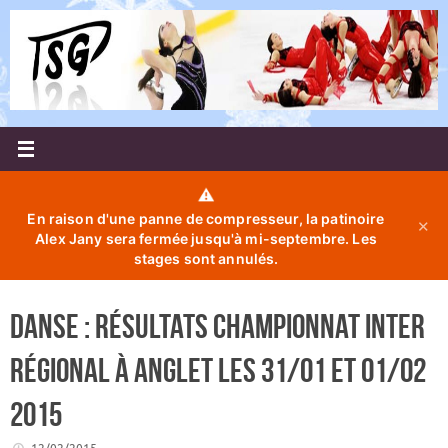
Passer
au
contenu
⚠️
En raison d'une panne de compresseur, la patinoire
✕
Alex Jany sera fermée jusqu'à mi-septembre. Les
stages sont annulés.
Danse : Résultats Championnat Inter
Régional à Anglet les 31/01 et 01/02
2015