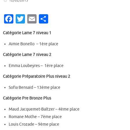
12/02/2015
Fa
T
E
P
c
w
m
ar
Catégorie Lame 7 niveau 1
e
it
ai
ta
b
te
l
g
Aimie Bonello – 1ère place
o
r
er
Catégorie Lame 7 niveau 2
o
Emma Loubeyres – 1ère place
k
Catégorie Préparatoire Plus niveau 2
Sofia Bensaïd – 13ème place
Catégorie Pre Bronze Plus
Maud Jacquemet-Baltzer – 4ème place
Romane Mothe – 7ème place
Louis Crozade – 9ème place