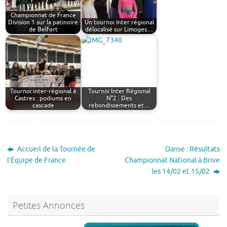
Championnat de France
Division 1 sur la patinoire
Un tournoi Inter régional
de Belfort
délocalisé sur Limoges…
Tournoi inter-régional à
Tournoi Inter Régional
Castres : podiums en
N°2 : Des
cascade
rebondissements et…
Accueil de la Tournée de
Danse : Résultats
l’Équipe de France
Championnat National à Brive
les 14/02 et 15/02
Petites Annonces