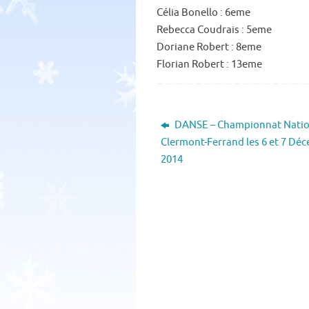
Célia Bonello : 6eme
e
it
ai
ta
Rebecca Coudrais : 5eme
b
te
l
g
Doriane Robert : 8eme
o
r
er
Florian Robert : 13eme
o
k
DANSE – Championnat Natio
Clermont-Ferrand les 6 et 7 Dé
2014