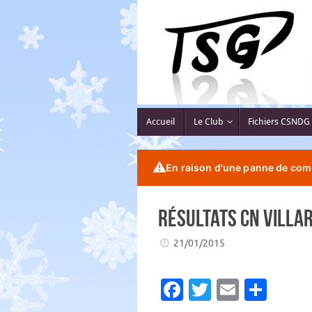
Passer
au
contenu
Passer
Accueil
Le Club
Fichiers CSNDG
au
contenu
⚠️
En raison d'une panne de comp
Résultats CN Villar
21/01/2015
Fa
T
E
P
c
w
m
ar