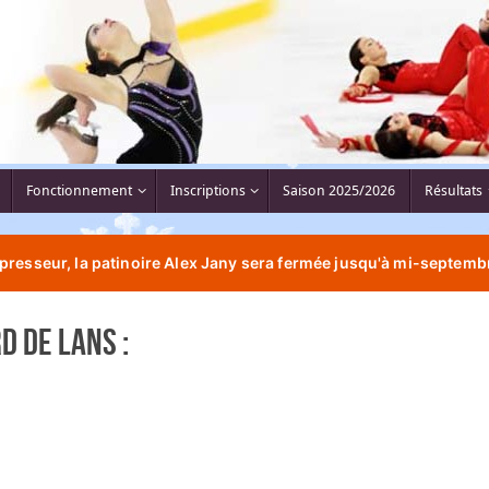
Fonctionnement
Inscriptions
Saison 2025/2026
Résultats
resseur, la patinoire Alex Jany sera fermée jusqu'à mi-septembr
d de Lans :