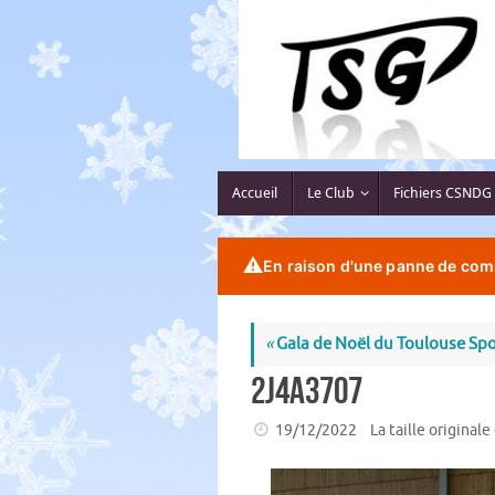
Passer
au
contenu
Passer
Accueil
Le Club
Fichiers CSNDG
au
contenu
⚠️
En raison d'une panne de comp
«
Gala de Noël du Toulouse Spo
2J4A3707
19/12/2022
La taille originale