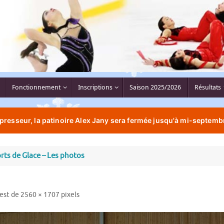
Fonctionnement
Inscriptions
Saison 2025/2026
Résultats
resseur, la patinoire Alex Jany sera fermée jusqu'à mi-septembr
rts de Glace – Les photos
 est de
2560 × 1707
pixels