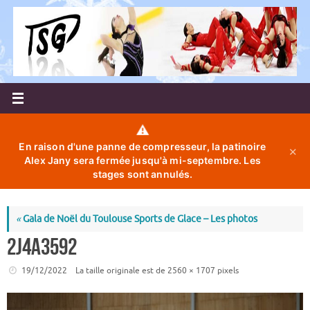
Passer
au
contenu
⚠️
En raison d'une panne de compresseur, la patinoire
✕
Alex Jany sera fermée jusqu'à mi-septembre. Les
stages sont annulés.
«
Gala de Noël du Toulouse Sports de Glace – Les photos
2J4A3592
19/12/2022
La taille originale est de
2560 × 1707
pixels