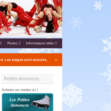
Photos
Informations Utiles
e. Les stages sont annulés.
✕
Petites Annonces
Achetez ou vendez ici !