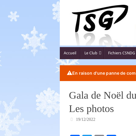
Passer
au
contenu
Passer
Accueil
Le Club
Fichiers CSNDG
au
contenu
⚠️
En raison d'une panne de comp
Gala de Noël du
Les photos
19/12/2022