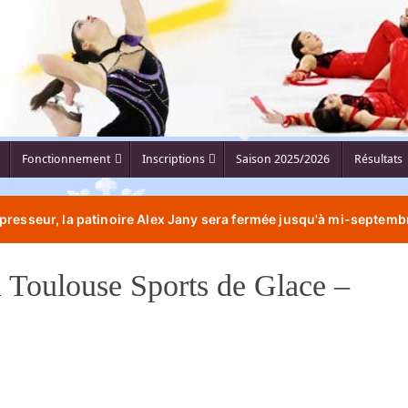
Fonctionnement
Inscriptions
Saison 2025/2026
Résultats
resseur, la patinoire Alex Jany sera fermée jusqu'à mi-septembr
 Toulouse Sports de Glace –