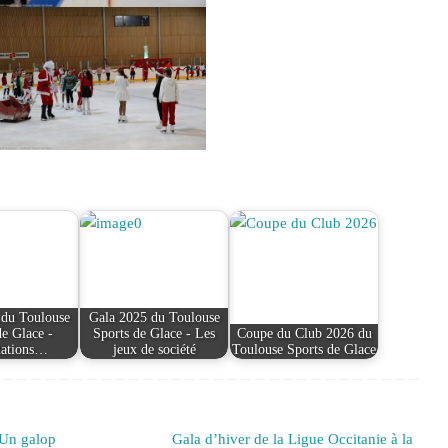
 du Toulouse
Gala 2025 du Toulouse
de Glace -
Sports de Glace - Les
Coupe du Club 2026 du
mations…
jeux de société
Toulouse Sports de Glace
 Un galop
Gala d’hiver de la Ligue Occitanie à la