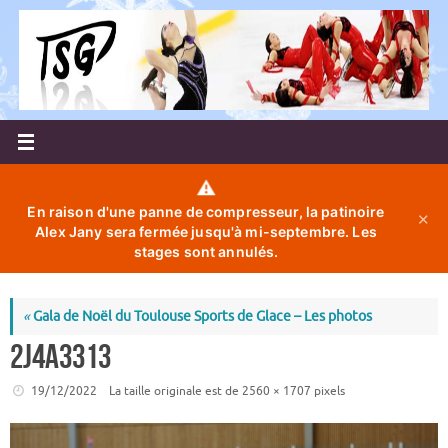
Passer
au
contenu
⚠️
En raison d'une panne de compresseur, la patinoire
✕
Alex Jany sera fermée jusqu'à mi-septembre. Les
stages sont annulés.
«
Gala de Noël du Toulouse Sports de Glace – Les photos
2J4A3313
19/12/2022
La taille originale est de
2560 × 1707
pixels