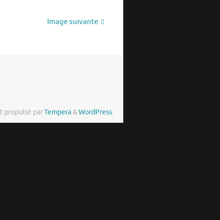
Image suivante
t propulsé par
Tempera
&
WordPress.