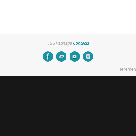
TSG Patinage
Contacts
Fièremen