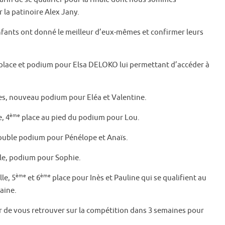
r la patinoire Alex Jany.
nfants ont donné le meilleur d’eux-mêmes et confirmer leurs
place et podium pour Elsa DELOKO lui permettant d’accéder à
les, nouveau podium pour Eléa et Valentine.
ème
, 4
place au pied du podium pour Lou.
double podium pour Pénélope et Anaïs.
lle, podium pour Sophie.
ème
ème
le, 5
et 6
place pour Inès et Pauline qui se qualifient au
aine.
sir de vous retrouver sur la compétition dans 3 semaines pour