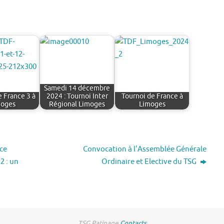
Samedi 14 décembre
e France 3 à
2024 : Tournoi Inter
Tournoi de France à
moges
Régional Limoges
Limoges
ace
Convocation à l’Assemblée Générale
2 : un
Ordinaire et Elective du TSG
TSG Patinage
Contacts