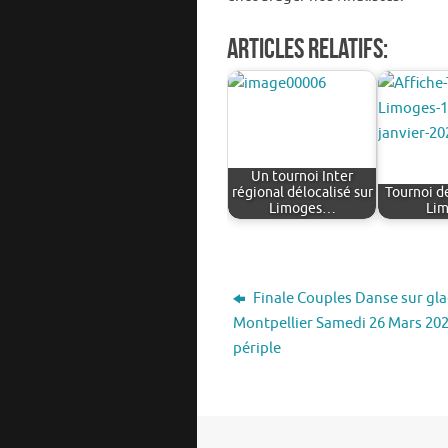
Articles relatifs:
Un tournoi Inter
régional délocalisé sur
Tournoi d
Limoges…
Li
Finale Couples Danse sur gl
Montpellier Samedi 26 Mars 202
périple