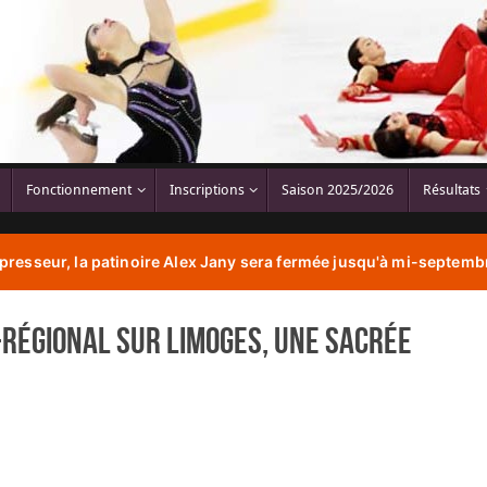
Fonctionnement
Inscriptions
Saison 2025/2026
Résultats
resseur, la patinoire Alex Jany sera fermée jusqu'à mi-septembr
-Régional sur Limoges, une sacrée