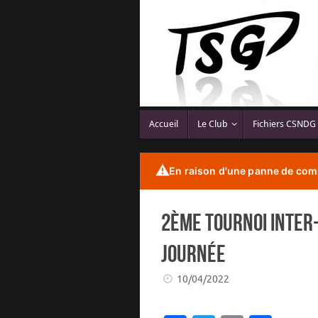
Passer
au
contenu
Passer
Accueil
Le Club
Fichiers CSNDG
au
contenu
⚠️
En raison d'une panne de comp
2ème Tournoi Inter
journée
10/04/2022