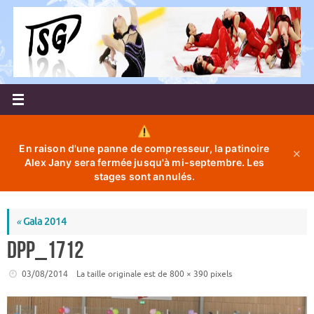
Passer
au
contenu
En raison d'une panne de compresseur, la patinoire
✕
Alex Jany sera fermée jusqu'à mi-septembre. Les
stages sont annulés.
«
Gala 2014
DPP_1712
03/08/2014
La taille originale est de
800 × 390
pixels