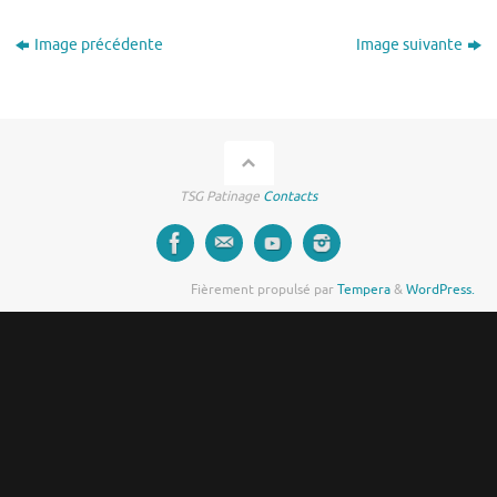
Image précédente
Image suivante
TSG Patinage
Contacts
Fièrement propulsé par
Tempera
&
WordPress.