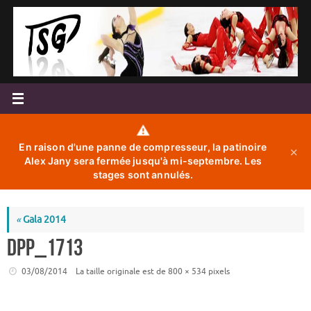
Passer
au
contenu
⚠️
En raison d'une panne de compresseur, la patinoire
✕
Alex Jany sera fermée jusqu'à mi-septembre. Les
stages sont annulés.
«
Gala 2014
DPP_1713
03/08/2014
La taille originale est de
800 × 534
pixels