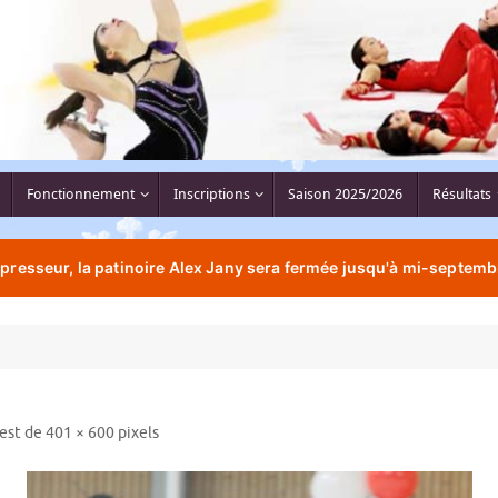
Fonctionnement
Inscriptions
Saison 2025/2026
Résultats
resseur, la patinoire Alex Jany sera fermée jusqu'à mi-septemb
 est de
401 × 600
pixels