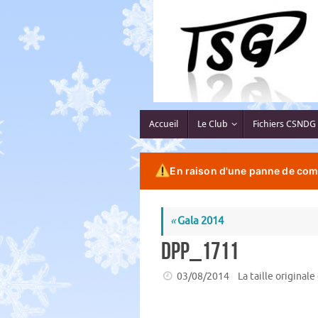
Passer
au
contenu
Passer
Accueil
Le Club
Fichiers CSNDG
au
contenu
En raison d'une panne de comp
«
Gala 2014
DPP_1711
03/08/2014
La taille originale