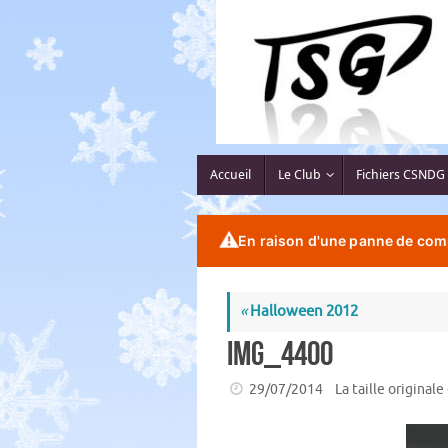
Passer
au
contenu
Passer
Accueil
Le Club
Fichiers CSNDG
au
contenu
⚠️
En raison d'une panne de comp
«
Halloween 2012
IMG_4400
29/07/2014
La taille originale