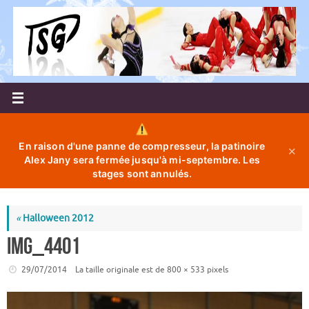
Passer
au
contenu
En raison d'une panne de compresseur, la patinoire
✕
Alex Jany sera fermée jusqu'à mi-septembre. Les
stages sont annulés.
«
Halloween 2012
IMG_4401
29/07/2014
La taille originale est de
800 × 533
pixels