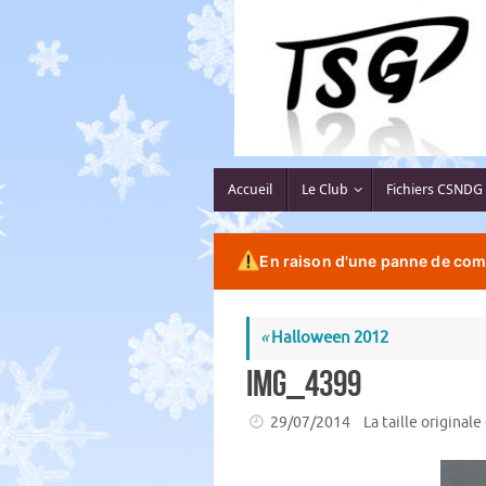
Passer
au
contenu
Passer
Accueil
Le Club
Fichiers CSNDG
au
contenu
En raison d'une panne de comp
«
Halloween 2012
IMG_4399
29/07/2014
La taille originale