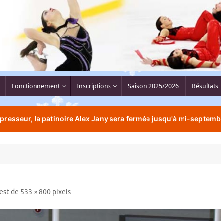
Fonctionnement
Inscriptions
Saison 2025/2026
Résultats
resseur, la patinoire Alex Jany sera fermée jusqu'à mi-septemb
 est de
533 × 800
pixels