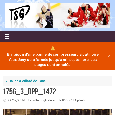
Passer
au
contenu
En raison d'une panne de compresseur, la patinoire
✕
Alex Jany sera fermée jusqu'à mi-septembre. Les
stages sont annulés.
«
Ballet à Villard-de-Lans
1756_3_dpp_1472
29/07/2014
La taille originale est de
800 × 533
pixels