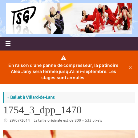
Passer
au
contenu
⚠️
En raison d'une panne de compresseur, la patinoire
✕
Alex Jany sera fermée jusqu'à mi-septembre. Les
stages sont annulés.
«
Ballet à Villard-de-Lans
1754_3_dpp_1470
29/07/2014
La taille originale est de
800 × 533
pixels