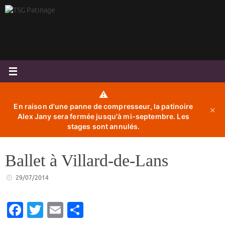
Passer
au
contenu
⚠️
En raison d'une panne de compresseur, la patinoire
✕
Alex Jany sera fermée jusqu'à mi-septembre. Les
stages sont annulés.
Ballet à Villard-de-Lans
29/07/2014
Fa
T
E
P