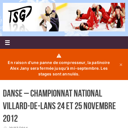
Passer
au
contenu
⚠️
En raison d'une panne de compresseur, la patinoire
✕
Alex Jany sera fermée jusqu'à mi-septembre. Les
stages sont annulés.
DANSE – Championnat National
Villard-de-Lans 24 et 25 Novembre
2012