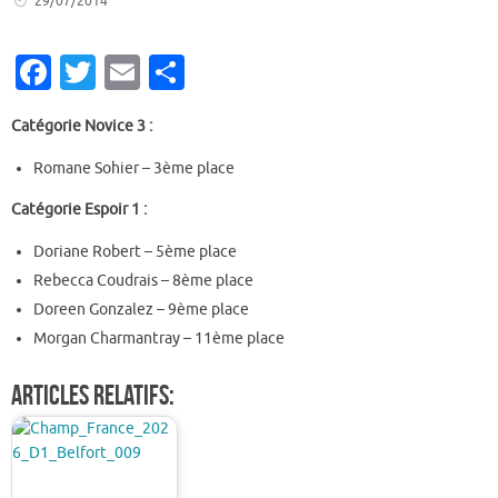
29/07/2014
Fa
T
E
P
c
w
m
ar
Catégorie Novice 3 :
e
it
ai
ta
b
te
l
g
Romane Sohier – 3ème place
o
r
er
Catégorie Espoir 1 :
o
Doriane Robert – 5ème place
k
Rebecca Coudrais – 8ème place
Doreen Gonzalez – 9ème place
Morgan Charmantray – 11ème place
Articles relatifs: