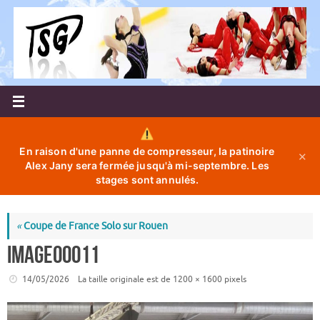
Passer
au
contenu
En raison d'une panne de compresseur, la patinoire
✕
Alex Jany sera fermée jusqu'à mi-septembre. Les
stages sont annulés.
«
Coupe de France Solo sur Rouen
image00011
14/05/2026
La taille originale est de
1200 × 1600
pixels