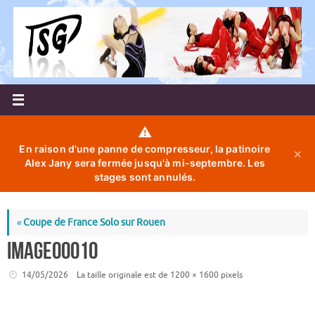
Passer
au
contenu
⚠️
En raison d'une panne de compresseur, la patinoire
✕
Alex Jany sera fermée jusqu'à mi-septembre. Les
stages sont annulés.
«
Coupe de France Solo sur Rouen
image00010
14/05/2026
La taille originale est de
1200 × 1600
pixels