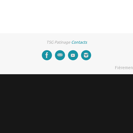
TSG Patinage
Contacts
Fièremen