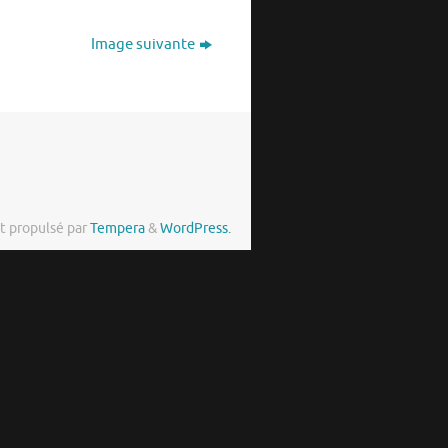
Image suivante
t propulsé par
Tempera
&
WordPress.