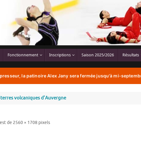
Fonctionnement
Inscriptions
Saison 2025/2026
Résultats
resseur, la patinoire Alex Jany sera fermée jusqu'à mi-septembr
s terres volcaniques d’Auvergne
 est de
2560 × 1708
pixels