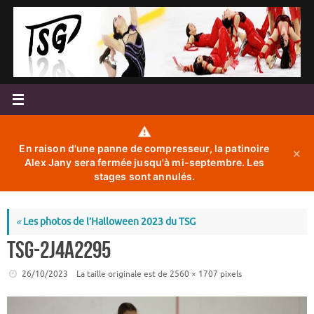
Passer
au
contenu
⚠️
En raison d'une panne de compresseur, la patinoire
✕
Alex Jany sera fermée jusqu'à mi-septembre. Les
stages sont annulés.
«
Les photos de l’Halloween 2023 du TSG
TSG-2J4A2295
26/10/2023
La taille originale est de
2560 × 1707
pixels