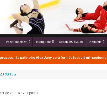
Fonctionnement
Inscriptions
Saison 2025/2026
Résultats
resseur, la patinoire Alex Jany sera fermée jusqu'à mi-septembr
023 du TSG
 est de
2560 × 1707
pixels