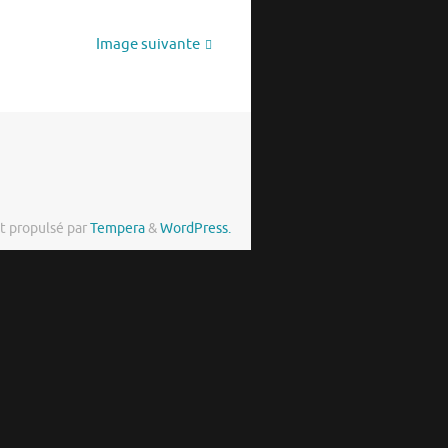
Image suivante
t propulsé par
Tempera
&
WordPress.