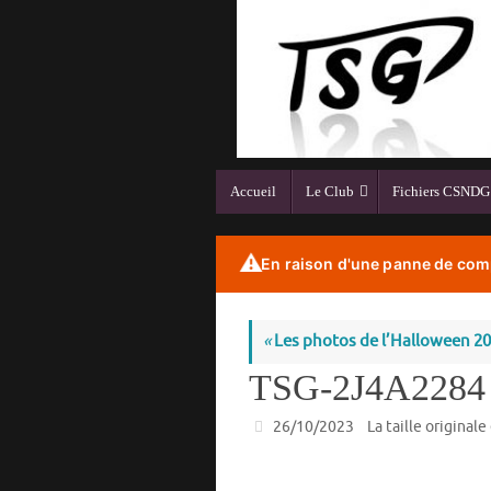
Passer
au
contenu
Passer
Accueil
Le Club
Fichiers CSNDG
au
contenu
⚠️
En raison d'une panne de comp
«
Les photos de l’Halloween 2
TSG-2J4A2284
26/10/2023
La taille originale