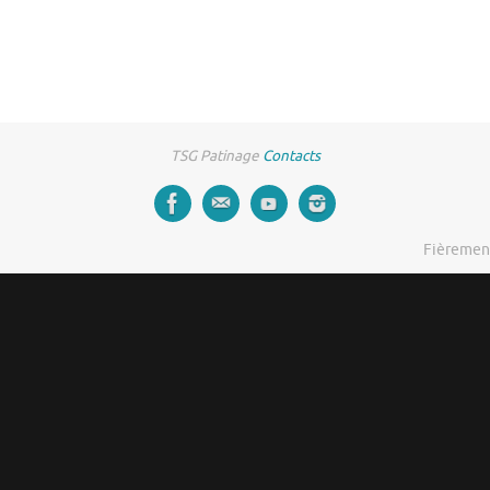
TSG Patinage
Contacts
Fièremen