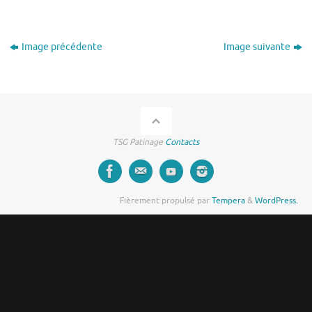
Image précédente
Image suivante
TSG Patinage
Contacts
Fièrement propulsé par
Tempera
&
WordPress.