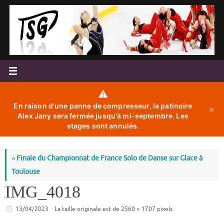
Passer
au
contenu
⚠️
En raison d'une panne de compresseur, la patinoire
✕
Alex Jany sera fermée jusqu'à mi-septembre. Les
stages sont annulés.
«
Finale du Championnat de France Solo de Danse sur Glace à
Toulouse
IMG_4018
13/04/2023
La taille originale est de
2560 × 1707
pixels