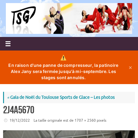
Passer
au
contenu
En raison d'une panne de compresseur, la patinoire
✕
Alex Jany sera fermée jusqu'à mi-septembre. Les
stages sont annulés.
«
Gala de Noël du Toulouse Sports de Glace – Les photos
2J4A5670
19/12/2022
La taille originale est de
1707 × 2560
pixels