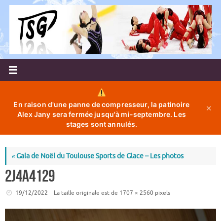
Passer
au
contenu
En raison d'une panne de compresseur, la patinoire
✕
Alex Jany sera fermée jusqu'à mi-septembre. Les
stages sont annulés.
«
Gala de Noël du Toulouse Sports de Glace – Les photos
2J4A4129
19/12/2022
La taille originale est de
1707 × 2560
pixels