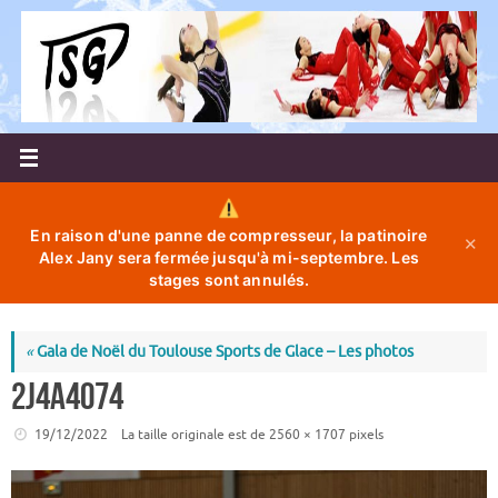
Passer
au
contenu
En raison d'une panne de compresseur, la patinoire
✕
Alex Jany sera fermée jusqu'à mi-septembre. Les
stages sont annulés.
«
Gala de Noël du Toulouse Sports de Glace – Les photos
2J4A4074
19/12/2022
La taille originale est de
2560 × 1707
pixels