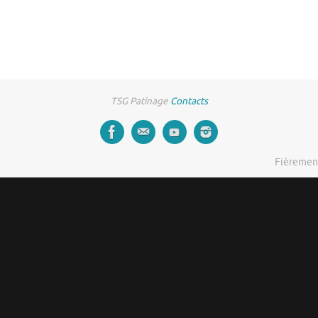
TSG Patinage
Contacts
Fièremen