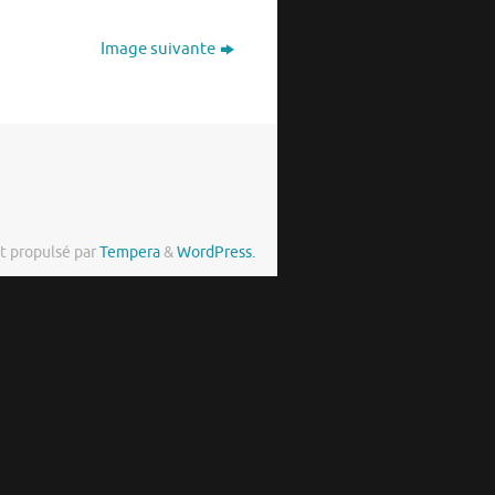
Image suivante
t propulsé par
Tempera
&
WordPress.