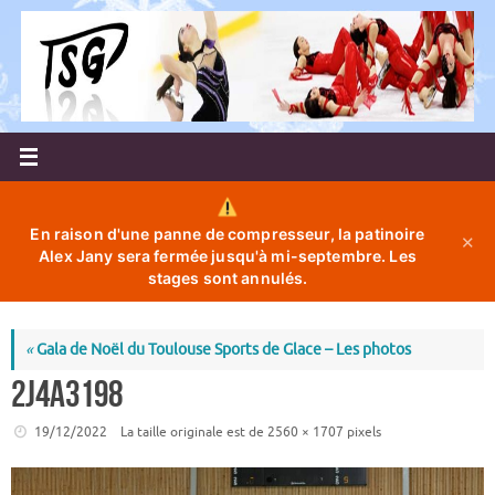
Passer
au
contenu
En raison d'une panne de compresseur, la patinoire
✕
Alex Jany sera fermée jusqu'à mi-septembre. Les
stages sont annulés.
«
Gala de Noël du Toulouse Sports de Glace – Les photos
2J4A3198
19/12/2022
La taille originale est de
2560 × 1707
pixels