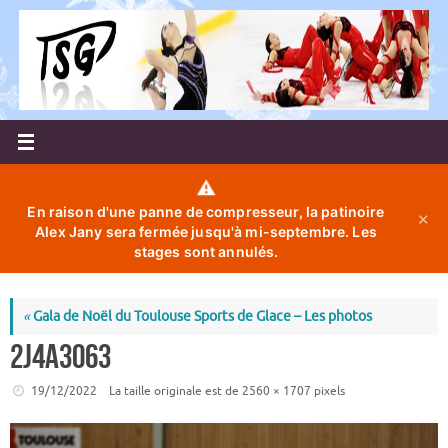
Passer
au
contenu
⚠️
En raison d'une panne de compresseur, la patinoire
✕
Alex Jany sera fermée jusqu'à mi-septembre. Les
stages sont annulés.
«
Gala de Noël du Toulouse Sports de Glace – Les photos
2J4A3063
19/12/2022
La taille originale est de
2560 × 1707
pixels