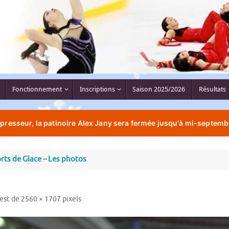
Fonctionnement
Inscriptions
Saison 2025/2026
Résultats
resseur, la patinoire Alex Jany sera fermée jusqu'à mi-septemb
rts de Glace – Les photos
 est de
2560 × 1707
pixels