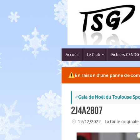
Passer
au
contenu
Passer
Accueil
Le Club
Fichiers CSNDG
au
contenu
En raison d'une panne de comp
«
Gala de Noël du Toulouse Spo
2J4A2807
19/12/2022
La taille originale