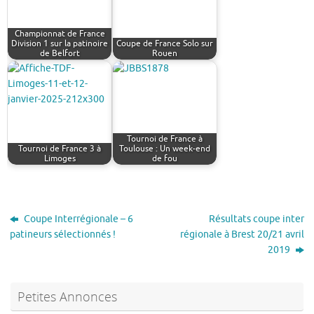
Championnat de France
Division 1 sur la patinoire
Coupe de France Solo sur
de Belfort
Rouen
Tournoi de France à
Tournoi de France 3 à
Toulouse : Un week-end
Limoges
de fou
Coupe Interrégionale – 6
Résultats coupe inter
patineurs sélectionnés !
régionale à Brest 20/21 avril
2019
Petites Annonces