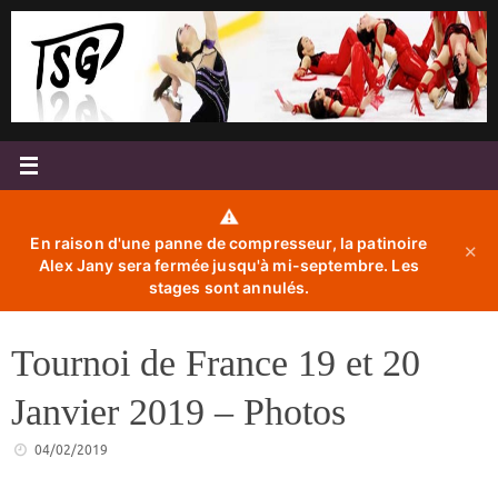
Passer
au
contenu
⚠️
En raison d'une panne de compresseur, la patinoire
✕
Alex Jany sera fermée jusqu'à mi-septembre. Les
stages sont annulés.
Tournoi de France 19 et 20
Janvier 2019 – Photos
04/02/2019