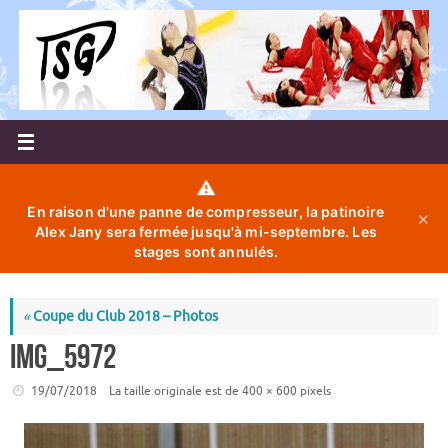
Passer
au
contenu
⚠️
En raison d'une panne de compresseur, la patinoire
✕
Alex Jany sera fermée jusqu'à mi-septembre. Les
stages sont annulés.
«
Coupe du Club 2018 – Photos
IMG_5972
19/07/2018
La taille originale est de
400 × 600
pixels