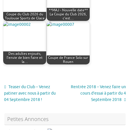
**MAJ - Nouvelle date**
Coupe du Club 2026 du
La Coupe du Club 2026,
Toulouse Sports de Glace
c'est…
Des adultes enjoués,
l’envie de bien faire et
Coupe de France Solo sur
la…
Rouen
Teaser du Club – Venez
Rentrée 2018 – Venez faire un
patiner avec nous à partir du
cours d’essai à partir du 4
04 Septembre 2018 !
Septembre 2018
Petites Annonces