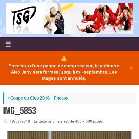
Passer
au
contenu
En raison d'une panne de compresseur, la patinoire
✕
Alex Jany sera fermée jusqu'à mi-septembre. Les
stages sont annulés.
«
Coupe du Club 2018 – Photos
IMG_5853
19/07/2018
La taille originale est de
400 × 600
pixels