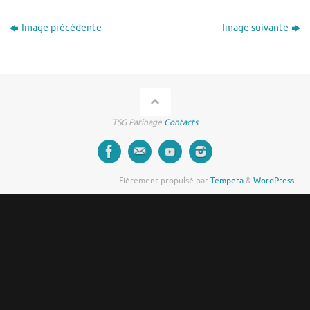
Image précédente
Image suivante
TSG Patinage
Contacts
Fièrement propulsé par
Tempera
&
WordPress.