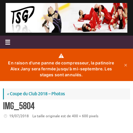
Passer
au
contenu
⚠️
En raison d'une panne de compresseur, la patinoire
✕
Alex Jany sera fermée jusqu'à mi-septembre. Les
stages sont annulés.
«
Coupe du Club 2018 – Photos
IMG_5804
19/07/2018
La taille originale est de
400 × 600
pixels