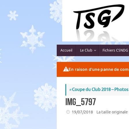
Passer
au
contenu
Passer
Accueil
Le Club
Fichiers CSNDG
au
contenu
⚠️
En raison d'une panne de comp
«
Coupe du Club 2018 – Photos
IMG_5797
19/07/2018
La taille originale