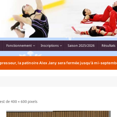
Fonctionnement
Inscriptions
Saison 2025/2026
Résultats
resseur, la patinoire Alex Jany sera fermée jusqu'à mi-septembr
 est de
400 × 600
pixels