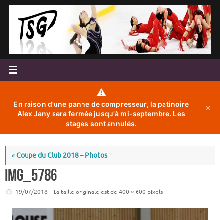
Passer
au
contenu
⚠️
En raison d'une panne de compresseur, la patinoire
✕
Alex Jany sera fermée jusqu'à mi-septembre. Les
stages sont annulés.
«
Coupe du Club 2018 – Photos
IMG_5786
19/07/2018
La taille originale est de
400 × 600
pixels