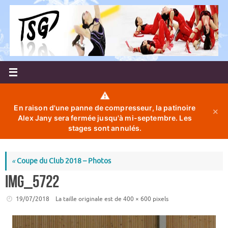
Passer
au
contenu
⚠️
En raison d'une panne de compresseur, la patinoire
✕
Alex Jany sera fermée jusqu'à mi-septembre. Les
stages sont annulés.
«
Coupe du Club 2018 – Photos
IMG_5722
19/07/2018
La taille originale est de
400 × 600
pixels