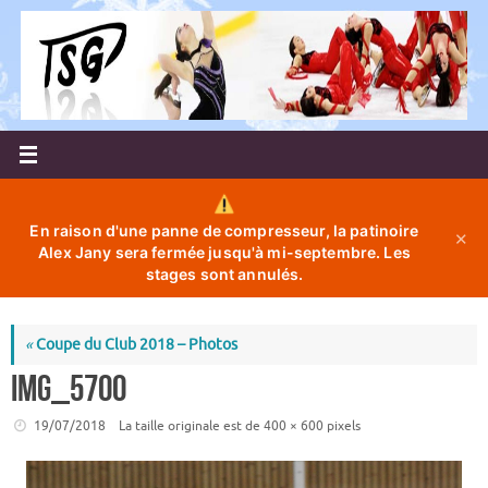
Passer
au
contenu
En raison d'une panne de compresseur, la patinoire
✕
Alex Jany sera fermée jusqu'à mi-septembre. Les
stages sont annulés.
«
Coupe du Club 2018 – Photos
IMG_5700
19/07/2018
La taille originale est de
400 × 600
pixels