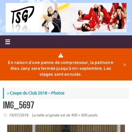
Passer
au
contenu
⚠️
En raison d'une panne de compresseur, la patinoire
✕
Alex Jany sera fermée jusqu'à mi-septembre. Les
stages sont annulés.
«
Coupe du Club 2018 – Photos
IMG_5697
19/07/2018
La taille originale est de
400 × 600
pixels